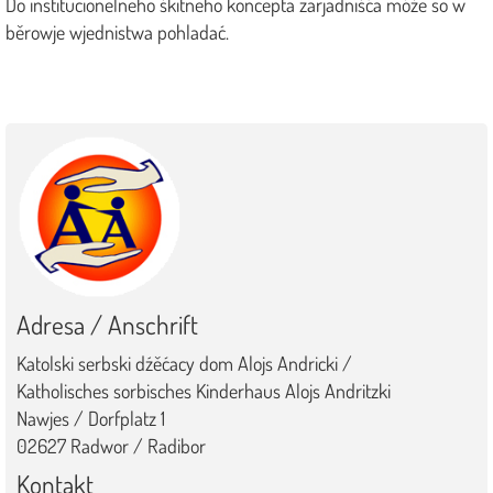
Do institucionelneho škitneho koncepta zarjadnišća móže so w
běrowje wjednistwa pohladać.
Adresa / Anschrift
Katolski serbski dźěćacy dom Alojs Andricki /
Katholisches sorbisches Kinderhaus Alojs Andritzki
Nawjes / Dorfplatz 1
02627 Radwor / Radibor
Kontakt