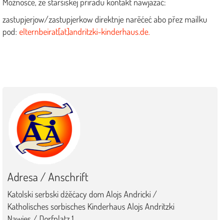
Móžnosće, ze staršiskej přiradu kontakt nawjazać:
zastupjerjow/zastupjerkow direktnje narěćeć abo přez mailku
pod:
elternbeirat[at]andritzki-kinderhaus.de.
Adresa / Anschrift
Katolski serbski dźěćacy dom Alojs Andricki /
Katholisches sorbisches Kinderhaus Alojs Andritzki
Nawjes / Dorfplatz 1