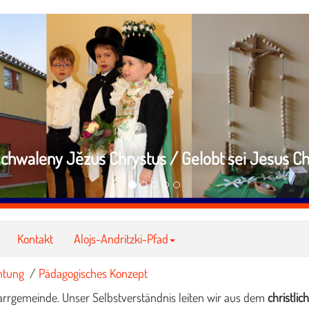
chwaleny Jězus Chrystus / Gelobt sei Jesus Ch
Kontakt
Alojs-Andritzki-Pfad
htung
/
Pädagogisches Konzept
Pfarrgemeinde. Unser Selbstverständnis leiten wir aus dem
christli